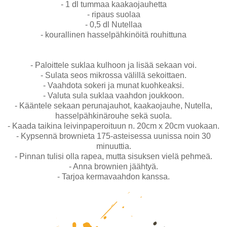
- 1 dl tummaa kaakaojauhetta
- ripaus suolaa
- 0,5 dl Nutellaa
- kourallinen hasselpähkinöitä rouhittuna
- Paloittele suklaa kulhoon ja lisää sekaan voi.
- Sulata seos mikrossa välillä sekoittaen.
- Vaahdota sokeri ja munat kuohkeaksi.
- Valuta sula suklaa vaahdon joukkoon.
- Kääntele sekaan perunajauhot, kaakaojauhe, Nutella,
hasselpähkinärouhe sekä suola.
- Kaada taikina leivinpaperoituun n. 20cm x 20cm vuokaan.
- Kypsennä brownieta 175-asteisessa uunissa noin 30
minuuttia.
- Pinnan tulisi olla rapea, mutta sisuksen vielä pehmeä.
- Anna brownien jäähtyä.
- Tarjoa kermavaahdon kanssa.