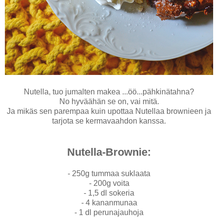
Nutella, tuo jumalten makea ...öö...pähkinätahna?
No hyväähän se on, vai mitä.
Ja mikäs sen parempaa kuin upottaa Nutellaa brownieen ja
tarjota se kermavaahdon kanssa.
Nutella-Brownie:
- 250g tummaa suklaata
- 200g voita
- 1,5 dl sokeria
- 4 kananmunaa
- 1 dl perunajauhoja